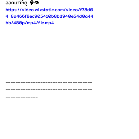
ออกมาให้ดู 🧠👁️
https://video.wixstatic.com/video/f78d0
4_8a466f8ec905410b8bd940e54d0a44
bb/480p/mp4/file.mp4
-----------------------------------
-----------------------------------
-------------