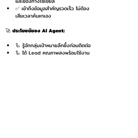
และช่องทางโซเชียล
✅ เข้าถึงข้อมูลสำคัญรวดเร็ว ไม่ต้อง
เสียเวลาค้นหาเอง
🚀 
ประโยชน์ของ AI Agent:
🦾 รู้จักกลุ่มเป้าหมายลึกซึ้งก่อนติดต่อ
🦾 ได้ Lead คุณภาพสูงพร้อมใช้งาน
🦾 ลดงานที่ซ้ำซ้อนด้วย AI 
Automation
🦾 สร้างระบบการหาลูกค้าแบบ Data-
Driven แม่นยำ
🦾 ลดต้นทุนโฆษณา เพิ่ม ROI สูง
🦾 เพิ่มโอกาสปิดการขายจากลีด
คุณภาพ
📌 
คอร์สนี้เหมาะกับใคร?
✅ เจ้าของธุรกิจที่อยากขยายฐานลูกค้า