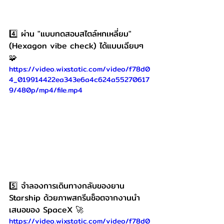
4️⃣ ผ่าน "แบบทดสอบสไตล์หกเหลี่ยม" 
(Hexagon vibe check) ได้แบบเฉียบๆ 
🧩
https://video.wixstatic.com/video/f78d0
4_019914422ea343e6a4c624a55270617
9/480p/mp4/file.mp4
5️⃣ จำลองการเดินทางกลับของยาน 
Starship ด้วยภาพสกรีนช็อตจากงานนำ
เสนอของ SpaceX 🚀
https://video.wixstatic.com/video/f78d0