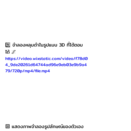
9️⃣ จำลองหลุมดำในรูปแบบ 3D ที่โต้ตอบ
ได้ 🌌
https://video.wixstatic.com/video/f78d0
4_9de20261d64744ad96e9eb03e9b9a4
79/720p/mp4/file.mp4
🔟 แสดงภาพจำลองรูปลักษณ์ของตัวเอง