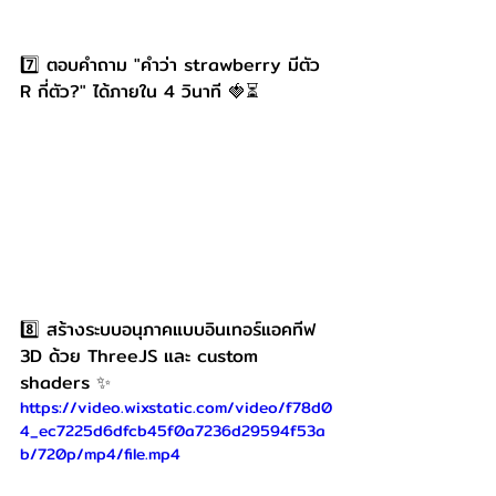
7️⃣ ตอบคำถาม "คำว่า strawberry มีตัว 
R กี่ตัว?" ได้ภายใน 4 วินาที 🍓⏳
8️⃣ สร้างระบบอนุภาคแบบอินเทอร์แอคทีฟ 
3D ด้วย ThreeJS และ custom 
shaders ✨
https://video.wixstatic.com/video/f78d0
4_ec7225d6dfcb45f0a7236d29594f53a
b/720p/mp4/file.mp4