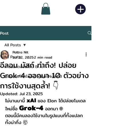
Post
All Posts
Pattra Nit
All Posts
Jul 22, 2025
2 min read
อีลอน มัสก์ ทำถึง! ปล่อย
การตลาดออนไลน์ & AI
Grok-4 ออกมา 10 ตัวอย่าง
สร้างรายได้สไตล์ Digital Nomad
การใช้งานสุดล้ำ! 👇
Updated:
Jul 23, 2025
xAI
ไม่นานมานี้ 
 ของ Elon ได้ปล่อยโมเดล
Grok-4 
ใหม่ชื่อ 
ออกมา 🌐
ตอนนี้มีคนลองใช้งานในรูปแบบที่ทั้งแปลก 
ทั้งน่าทึ่ง 🤯 