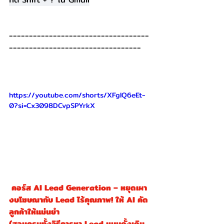
-----------------------------------
---------------------------------
https://youtube.com/shorts/XFgIQ6eEt-
0?si=Cx3098DCvpSPYrkX
 คอร์ส AI Lead Generation – หยุดเผา
งบโฆษณากับ Lead ไร้คุณภาพ! ให้ AI คัด
ลูกค้าให้แม่นยำ
(สอนครบทั้งวิธีการหา Lead แบบดั้งเดิม