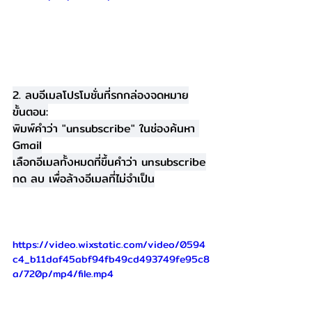
2. ลบอีเมลโปรโมชั่นที่รกกล่องจดหมาย
ขั้นตอน:
พิมพ์คำว่า "unsubscribe" ในช่องค้นหา 
Gmail
เลือกอีเมลทั้งหมดที่ขึ้นคำว่า unsubscribe
กด ลบ เพื่อล้างอีเมลที่ไม่จำเป็น
https://video.wixstatic.com/video/0594
c4_b11daf45abf94fb49cd493749fe95c8
a/720p/mp4/file.mp4