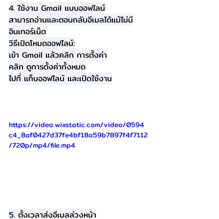
4. ใช้งาน Gmail แบบออฟไลน์
สามารถอ่านและตอบกลับอีเมลได้แม้ไม่มี
อินเทอร์เน็ต
วิธีเปิดโหมดออฟไลน์:
เข้า Gmail แล้วคลิก การตั้งค่า
คลิก ดูการตั้งค่าทั้งหมด
ไปที่ แท็บออฟไลน์ และเปิดใช้งาน
https://video.wixstatic.com/video/0594
c4_8af0427d37fe4bf18a59b7897f4f7112
/720p/mp4/file.mp4
5. ตั้งเวลาส่งอีเมลล่วงหน้า