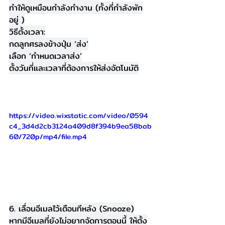
ทำให้ดูเหมือนกำลังทำงาน (ทั้งที่กำลังพัก
อยู่ )
วิธีตั้งเวลา:
กดลูกศรลงข้างปุ่ม ‘ส่ง’
เลือก ‘กำหนดเวลาส่ง’
ตั้งวันที่และเวลาที่ต้องการให้ส่งอัตโนมัติ
https://video.wixstatic.com/video/0594
c4_3d4d2cb3124a409d8f394b9ea58bab
60/720p/mp4/file.mp4
6. เลื่อนอีเมลไว้เตือนทีหลัง (Snooze)
หากมีอีเมลที่ยังไม่อยากจัดการตอนนี้ ให้ตั้ง