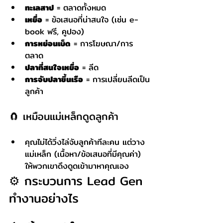
ทะเลสาป
 = ตลาดทั้งหมด
เหยื่อ
 = ข้อเสนอที่น่าสนใจ (เช่น e-
book ฟรี, คูปอง)
การหย่อนเบ็ด
 = การโฆษณา/การ
ตลาด
ปลาที่สนใจเหยื่อ
 = ลีด
การจับปลาขึ้นเรือ
 = การเปลี่ยนลีดเป็น
ลูกค้า
🧲 เหมือนแม่เหล็กดูดลูกค้า
คุณไม่ได้วิ่งไล่จับลูกค้าทีละคน แต่วาง
แม่เหล็ก (เนื้อหา/ข้อเสนอที่มีคุณค่า) 
ให้พวกเขาดึงดูดเข้ามาหาคุณเอง
⚙️ กระบวนการ Lead Gen 
ทำงานอย่างไร