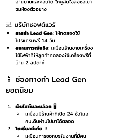
งานบ้านและคอนโด ให้ผู้สนใจลงชื่อเข้า
ชมห้องตัวอย่าง
💻 บริษัทซอฟต์แวร์
การทำ Lead Gen
: ให้ทดลองใช้
โปรแกรมฟรี 14 วัน
สถานการณ์จริง
: เหมือนร้านขายเครื่อง
ใช้ไฟฟ้าที่ให้ลูกค้าทดลองใช้เครื่องฟรีที่
บ้าน 2 สัปดาห์
📱 ช่องทางทำ Lead Gen 
ยอดนิยม
เว็บไซต์และบล็อก
 🖥️
เหมือนมีร้านค้าที่เปิด 24 ชั่วโมง 
คนเดินผ่านไปมาได้ตลอด
โซเชียลมีเดีย
 📱
เหมือนการออกบูธในงานที่มีคน