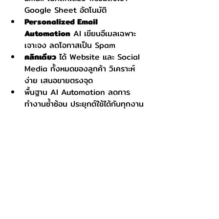
Google Sheet อัตโนมัติ
Personalized Email 
Automation
 AI เขียนอีเมลเฉพาะ
เจาะจง ลดโอกาสเป็น Spam
คลิกเดียว
 ได้ Website และ Social 
Media ทั้งหมดของลูกค้า วิเคราะห์
ง่าย เสนอขายตรงจุด
พื้นฐาน AI Automation ลดการ
ทำงานซ้ำซ้อน ประยุกต์ใช้ได้กับทุกงาน
🔍 
สิ่งที่ AI ของเราทำได้:
✅ ค้นหาข้อมูลสำคัญของบริษัทเป้า
หมายแม่นยำ
✅ รวบรวม ชื่อบริษัท ที่อยู่ เบอร์โทร 
และช่องทางโซเชียล
✅ เข้าถึงข้อมูลสำคัญรวดเร็ว ไม่ต้อง
เสียเวลาค้นหาเอง