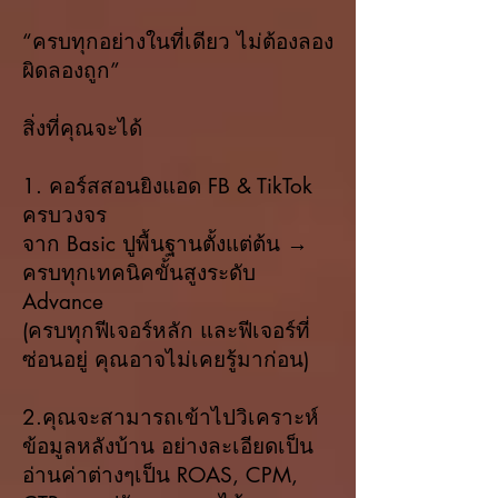
“ครบทุกอย่างในที่เดียว ไม่ต้องลอง
ผิดลองถูก”
สิ่งที่คุณจะได้
1. คอร์สสอนยิงแอด FB & TikTok
ครบวงจร
จาก Basic ปูพื้นฐานตั้งแต่ต้น →
ครบทุกเทคนิคขั้นสูงระดับ
Advance
(ครบทุกฟีเจอร์หลัก และฟีเจอร์ที่
ซ่อนอยู่ คุณอาจไม่เคยรู้มาก่อน)
2.คุณจะสามารถเข้าไปวิเคราะห์
ข้อมูลหลังบ้าน อย่างละเอียดเป็น
อ่านค่าต่างๆเป็น ROAS, CPM,