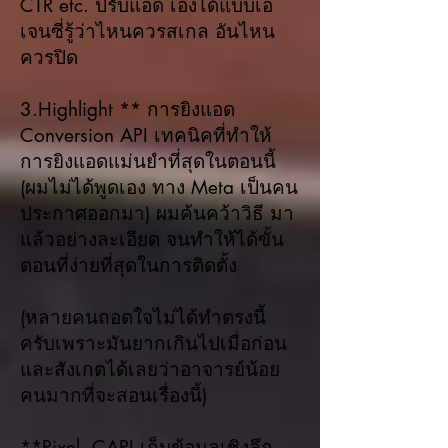
CTR etc. ปรับแอด เองได้แบบเอ
เจนซี่รู้ว่าไหนควรสเกล อันไหน
ควรปิด
3.Highlight ** การยิงแอด
Conversion API เทคนิคที่ทำให้
การยิงแอดแม่นยำที่สุดในตอนนี้
(ผมไม่ได้พูดเอง ทาง Meta เป็นคน
ประกาศออกมา) ผมค้นคว้าวิธี มา
แล้วอย่างละเอียด จนทำให้ได้ขั้น
ตอนที่ง่ายที่สุดในการติดตั้ง
(หลายคนถอดใจไม่ได้ทำตรงนี้
ครับเพราะมันยากเกินไปเมื่อก่อน
และสังเกตได้เลยว่าอาจารย์น้อย
คนมากที่จะสอนเรื่องนี้)
**Pixel, CAPI เก็บข้อมูลเชิงลึก →