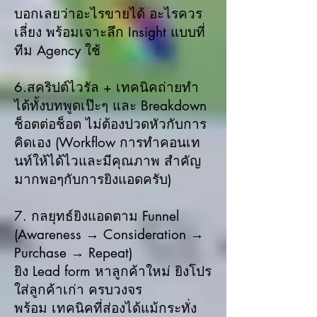
บอกเลยว่าอะไรขายได้ อะไรควร
เลี่ยง พร้อมเจาะลึก Insight แบบที่
ทีม Agency ใช้
6.สคริปต์ไวรัล + เทคนิคถ่ายทำ
ได้ทั้งบทพูดเป๊ะๆ และ Breakdown
ช็อตต่อช็อต ไม่ต้องปวดหัวกับการ
คิดเอง (Workflow การทำคอนเท
นท์ให้ได้ไวและมีคุณภาพ สำคัญ
มากพอๆกับการยิงแอดครับ)
7. กลยุทธ์ยิงแอดตาม Funnel
(Awareness → Consideration →
Purchase → Repeat)
ยิง Lead form หาลูกค้าใหม่ ยิงโปร
ใส่ลูกค้าเก่า ครบวงจร
พร้อม เทคนิคที่ส่องได้แม้กระทั่ง