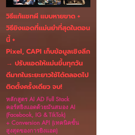
วิธีแก้แชทผี แบบหายขาด +
วิธียิงแอดที่แม่นยำที่สุดในตอน
นี้ +
Pixel, CAPI เก็บข้อมูลเชิงลึก
→ ปรับแอดให้แม่นขึ้นทุกวัน
ดีมากในระยะยาวใช้ได้ตลอดไป
ติดตั้งครั้งเดียว จบ!
หลักสูตร AI AD Full Stack
คอร์สยิงแอดด้วยมันสมอง AI
(Facebook, IG & TikTok)
+ Conversion API (เทคนิคขั้น
สูงสุดของการยิงแอด)