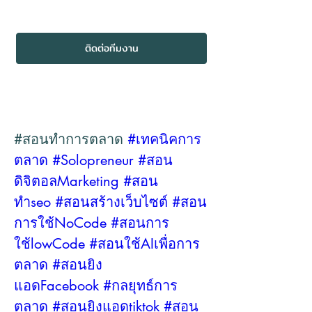
ติดต่อทีมงาน
#สอนทำการตลาด
#เทคนิคการ
ตลาด
#Solopreneur
#สอน
ดิจิตอลMarketing
#สอน
ทำseo
#สอนสร้างเว็บไซต์
#สอน
การใช้NoCode
#สอนการ
ใช้lowCode
#สอนใช้AIเพื่อการ
ตลาด
#สอนยิง
แอดFacebook
#กลยุทธ์การ
ตลาด
#สอนยิงแอดtiktok
#สอน