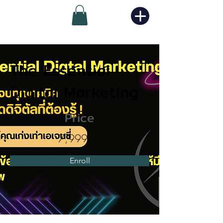
The Essential
Digital Marketing
Price
7,999
Enroll