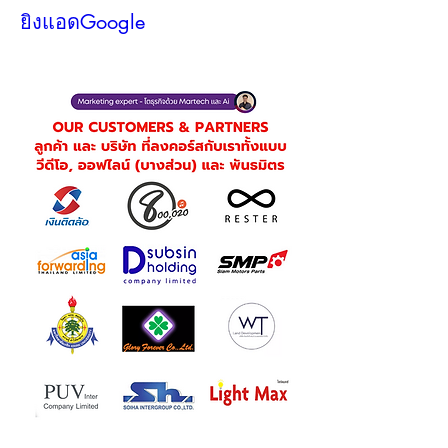
ยิงแอดGoogle