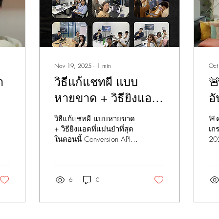
Nov 19, 2025
∙
1
min
Oct
า
วิธีแก้แชทผี แบบ

หายขาด + วิธียิงแอด
อ
า
ที่แม่นยำที่สุดในตอน
ส
วิธีแก้แชทผี แบบหายขาด
🚨ด
้
นี้ Conversion API
Cr
+ วิธียิงแอดที่แม่นยำที่สุด
เกร
ในตอนนี้ Conversion API
20
🔥
(ข้อมูลจาก META) “ปี
เ
(ข้อมูลจาก META) “ปี
ตัว
2026 sme ต้องรอด”
และ
2026 sme ต้องรอด”
แล
ฟีเ
คื
6
0
ที่
hare/v/1B1TVc17yY/?
จ
พ