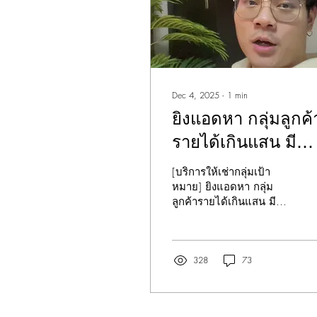
Dec 4, 2025
∙
1
min
ยิงแอดหา กลุ่มลูกค้
รายได้เกินแสน มี
Wisdom😳 แก้ปัญห
[บริการให้เช่ากลุ่มเป้า
ทักแชทแล้วไม่ซื้อได
หมาย] ยิงแอดหา กลุ่ม
ลูกค้ารายได้เกินแสน มี
อย่างมีนัยยะสำคัญ 
Wisdom 😳 ด้วยฐานข้อมูล
ที่บริษัทชั้นนำระดับ
ประเทศใช้ ! คลิปอธิบาย
ประกอบ👇🏻
328
73
https://www.facebook.com/s
mibextid=wwXIfr แก้ปัญหา
ทักแชทแล้วไม่ซื้อได้อย่าง