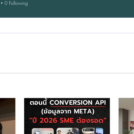
0
Following